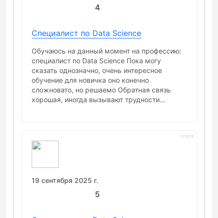
случае возникновения трудностей в
4
случае перевешивают минусы
тренажере всегда можно обратиться к
другим студентам практикума,
преподавателям или в поддержку. Курс буду
Специалист по Data Science
рекомендовать всем и уже рекомендую
Обучаюсь на данный момент на профессию:
специалист по Data Science Пока могу
сказать однозначно, очень интересное
обучение для новичка оно конечно
сложновато, но решаемо Обратная связь
хорошая, иногда вызывают трудности
задания поскольку сыровато оформлены,
надеюсь мне удастся завершить обучение
полноценно
125819
19 сентября 2025 г.
5