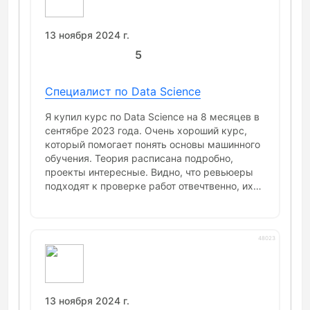
упор идет на практику. Огромный плюс, что
каждый раздел завершается проектом и,
чем дальше в лес, тем проекты интереснее и
13 ноября 2024 г.
сложнее, а проверяют их практикующие
5
специалисты. Безусловно нельзя обойти
стороной недостатки курса: Теория слишком
поверхностна, чтобы прямо слёту найти
Специалист по Data Science
работу после выпуска, если не делать ничего
дополнительно (оно и не мудрено, ведь 9
Я купил курс по Data Science на 8 месяцев в
месяцев - это мало, чтобы стать хорошим
сентябре 2023 года. Очень хороший курс,
спецом в любой области) Так же нужно
который помогает понять основы машинного
учесть, что вебинары ведёт наставник - тоже
обучения. Теория расписана подробно,
человек, а значит ему свойственны
проекты интересные. Видно, что ревьюеры
человеческие проблемы. Например, в моей
подходят к проверке работ отвечтвенно, их
когорте наставник постоянно то болеет, то
комментари помогают довести проект до
еще по какой-то причине переносит занятия,
идеала. Обучение идет 8 месяцев, есть 4
да и сам он преподавать не умеет от слова
жестких дедлайна. Они на самом деле
совсем, постоянно отвлекается. В этом
48023
помгают быть в тонусе и не бросать
моменте мне не повезло, знаю - есть просто
обучение. Также есть возможность взять
чудесные наставники с хорошим умением
каникулы. Мне, как студенту, это очень
преподавать В конце концов, если трезво
важно перед сессией. Про работу ноутбука
оценивать продукт и на что ты соглашаешься
сказать ничего не могу, работаю в vs code. В
13 ноября 2024 г.
- ставлю 5 звёзд, потому что плюсы в любом